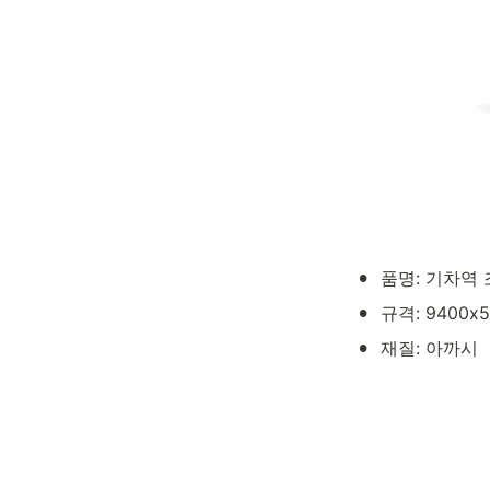
•
품명: 기차역 조
•
규격: 9400x
•
재질: 아까시